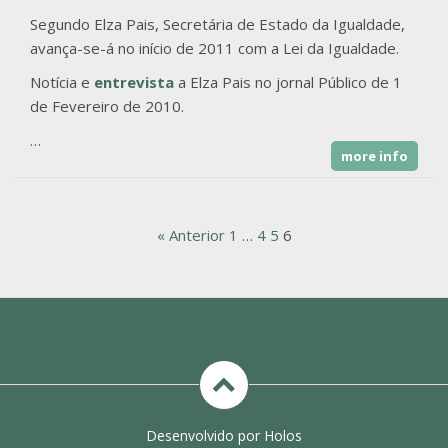
Segundo Elza Pais, Secretária de Estado da Igualdade,
avança-se-á no início de 2011 com a Lei da Igualdade.
Notícia e
entrevista
a Elza Pais no jornal Público de 1
de Fevereiro de 2010.
…
more info
« Anterior
1
…
4
5
6
810-403
|
200-125
|
CISSP
|
200-310
|
300-101
|
300-
115
|
400-101
|
300-320
|
300-070
|
300-320
|
AWS
SYSOPS
|
300-075
|
ADM-201
|
EX200
|
210-060
|
70-
534
|
300-101
|
300-115
|
400-101
|
300-320
|
300-070
|
Desenvolvido por Holos